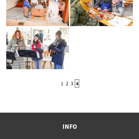
1
2
3
4
INFO