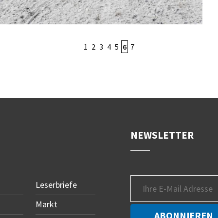
1
2
3
4
5
6
7
NEWSLETTER
Leserbriefe
Markt