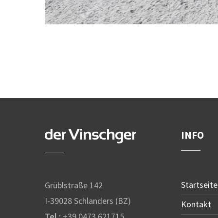
INFO
Startseite
Grüblstraße 142
I-39028 Schlanders (BZ)
Kontakt
Tel.:
+39 0473 621715