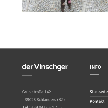
INFO
Startseite
Grüblstraße 142
I-39028 Schlanders (BZ)
Kontakt
Tel.:
+39 0473 621715