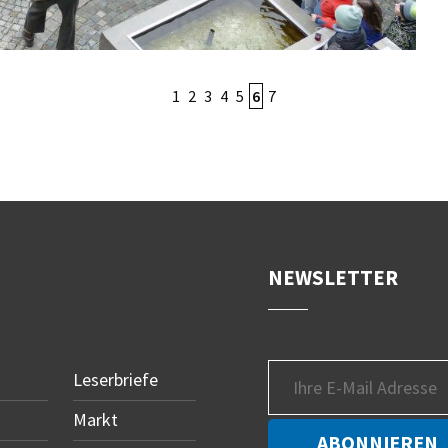
1
2
3
4
5
6
7
NEWSLETTER
Leserbriefe
Markt