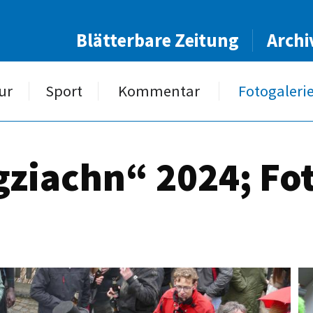
Blätterbare Zeitung
Archi
ur
Sport
Kommentar
Fotogaleri
agziachn“ 2024; Fo