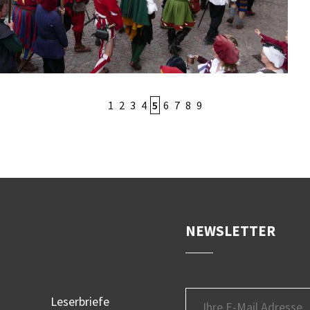
1
2
3
4
5
6
7
8
9
NEWSLETTER
Leserbriefe