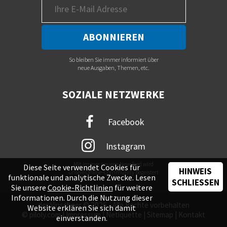
So bleiben Sie immer informiert über
neue Ausgaben, Themen, etc.
SOZIALE NETZWERKE
Facebook
Instagram
Mit immer neuem Newsfeed wird
Diese Seite verwendet Cookies für
HINWEIS
unsere Online-Community begeistert
funktionale und analytische Zwecke. Lesen
SCHLIESSEN
Sie unsere
Cookie-Richtlinien
für weitere
Informationen. Durch die Nutzung dieser
der Vinschger © 2026 - Alle Rechte vorbehalten
Website erklären Sie sich damit
©
piloly.com
|
Impressum
|
Netiquette
|
Sitemap
|
Kontakt
einverstanden.