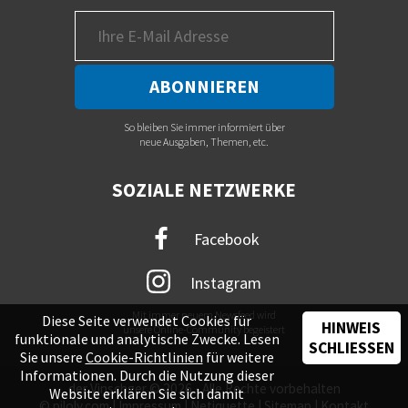
So bleiben Sie immer informiert über
neue Ausgaben, Themen, etc.
SOZIALE NETZWERKE
Facebook
Instagram
Mit immer neuem Newsfeed wird
Diese Seite verwendet Cookies für
HINWEIS
unsere Online-Community begeistert
funktionale und analytische Zwecke. Lesen
SCHLIESSEN
Sie unsere
Cookie-Richtlinien
für weitere
Informationen. Durch die Nutzung dieser
der Vinschger © 2026 - Alle Rechte vorbehalten
Website erklären Sie sich damit
©
piloly.com
|
Impressum
|
Netiquette
|
Sitemap
|
Kontakt