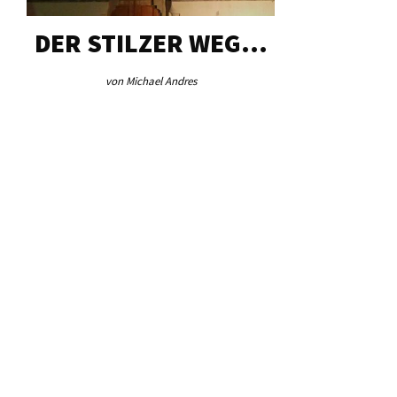
DER STILZER WEG…
AEB VI
von Michael Andres
von Re