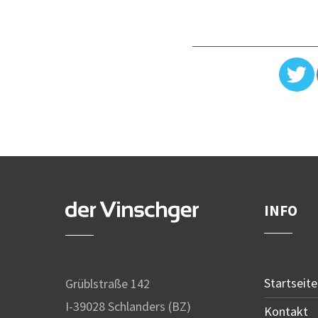
INFO
Startseite
Grüblstraße 142
I-39028 Schlanders (BZ)
Kontakt