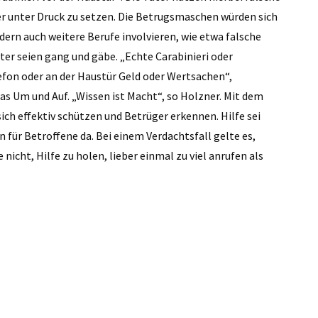
r unter Druck zu setzen. Die Betrugsmaschen würden sich
ern auch weitere Berufe involvieren, wie etwa falsche
er seien gang und gäbe. „Echte Carabinieri oder
efon oder an der Haustür Geld oder Wertsachen“,
das Um und Auf. „Wissen ist Macht“, so Holzner. Mit dem
ch effektiv schützen und Betrüger erkennen. Hilfe sei
n für Betroffene da. Bei einem Verdachtsfall gelte es,
icht, Hilfe zu holen, lieber einmal zu viel anrufen als