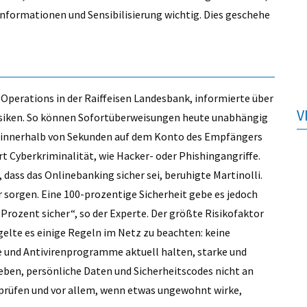
 Informationen und Sensibilisierung wichtig. Dies geschehe
& Operations in der Raiffeisen Landesbank, informierte über
V
isiken. So können Sofortüberweisungen heute unabhängig
d innerhalb von Sekunden auf dem Konto des Empfängers
t Cyberkriminalität, wie Hacker- oder Phishingangriffe.
, dass das Onlinebanking sicher sei, beruhigte Martinolli.
 sorgen. Eine 100-prozentige Sicherheit gebe es jedoch
 Prozent sicher“, so der Experte. Der größte Risikofaktor
gelte es einige Regeln im Netz zu beachten: keine
e und Antivirenprogramme aktuell halten, starke und
eben, persönliche Daten und Sicherheitscodes nicht an
prüfen und vor allem, wenn etwas ungewohnt wirke,