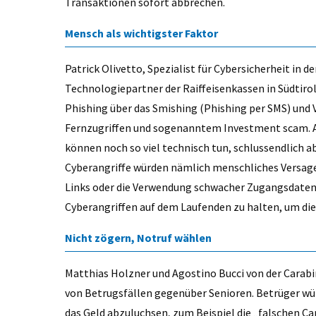
Transaktionen sofort abbrechen.
Mensch als wichtigster Faktor
Patrick Olivetto, Spezialist für Cybersicherheit in
Technologiepartner der Raiffeisenkassen in Südtirol
Phishing über das Smishing (Phishing per SMS) und Vi
Fernzugriffen und sogenanntem Investment scam. Au
können noch so viel technisch tun, schlussendlich ab
Cyberangriffe würden nämlich menschliches Versage
Links oder die Verwendung schwacher Zugangsdaten. 
Cyberangriffen auf dem Laufenden zu halten, um d
Nicht zögern, Notruf wählen
Matthias Holzner und Agostino Bucci von der Carabi
von Betrugsfällen gegenüber Senioren. Betrüger wü
das Geld abzuluchsen, zum Beispiel die „falschen Car