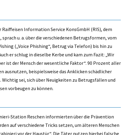
 der Raiffeisen Information Service KonsGmbH (RIS), dem
, sprach u. a. über die verschiedenen Betrugsformen, vom
shing („Voice Phishing“, Betrug via Telefon) bis hin zu
ch er schlug in dieselbe Kerbe und kam zum Fazit: „Wir
er ist der Mensch der wesentliche Faktor“. 90 Prozent aller
n ausnutzen, beispielsweise das Anklicken schädlicher
Wichtig sei, sich über Neuigkeiten zu Betrugsfällen und
iesen vorbeugen zu können.
nieri-Station Reschen informierten über die Prävention
rden auf verschiedene Tricks setzen, um älteren Menschen
abinieri vor der Haustür“. Die Täter nutzen hierbei falsche