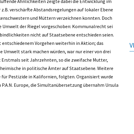
lüffende Ähnlichkeiten zeigte dabei die Entwicklung im
r z.B. verschärfte Abstandsregelungen auf lokaler Ebene
nkenschwestern und Müttern verzeichnen konnten. Doch
e Umwelt der Riegel vorgeschoben: Kommunalrecht sei
bindlichkeiten nicht auf Staatsebene entschieden seien.
it entschiedenem Vorgehen weiterhin in Aktion; das
V
 die Umwelt stark machen würden, war nur einer von drei
: Erstmals seit Jahrzehnten, so die zweifache Mutter,
heimische in politische Ämter auf Staatsebene. Weitere
 für Pestizide in Kalifornien, folgten. Organisiert wurde
 P.A.N. Europe, die Simultanübersetzung übernahm Ursula