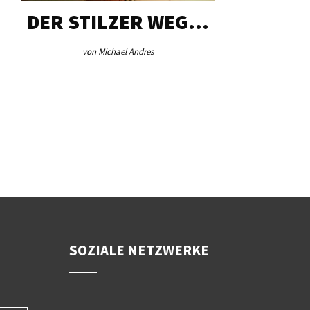
DER STILZER WEG…
AEB VI
von Michael Andres
von Re
SOZIALE NETZWERKE