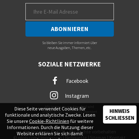
So bleiben Sie immer informiert über
neue Ausgaben, Themen, etc.
SOZIALE NETZWERKE
Facebook
Instagram
Mit immer neuem Newsfeed wird
Diese Seite verwendet Cookies für
HINWEIS
unsere Online-Community begeistert
funktionale und analytische Zwecke. Lesen
SCHLIESSEN
Sie unsere
Cookie-Richtlinien
für weitere
Informationen. Durch die Nutzung dieser
der Vinschger © 2026 - Alle Rechte vorbehalten
Website erklären Sie sich damit
©
piloly.com
|
Impressum
|
Netiquette
|
Sitemap
|
Kontakt