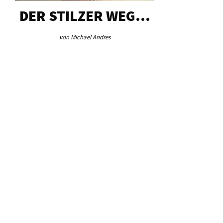
DER STILZER WEG…
AEB VI
von Michael Andres
von Re