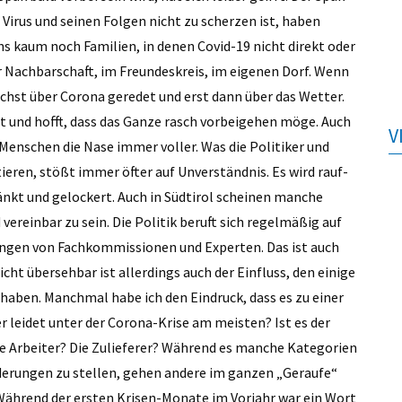
m Virus und seinen Folgen nicht zu scherzen ist, haben
ns kaum noch Familien, in denen Covid-19 nicht direkt oder
der Nachbarschaft, im Freundeskreis, im eigenen Dorf. Wenn
ächst über Corona geredet und erst dann über das Wetter.
 und hofft, dass das Ganze rasch vorbeigehen möge. Auch
V
enschen die Nase immer voller. Was die Politiker und
eren, stößt immer öfter auf Unverständnis. Es wird rauf-
änkt und gelockert. Auch in Südtirol scheinen manche
reinbar zu sein. Die Politik beruft sich regelmäßig auf
ungen von Fachkommissionen und Experten. Das ist auch
icht übersehbar ist allerdings auch der Einfluss, den einige
haben. Manchmal habe ich den Eindruck, dass es zu einer
leidet unter der Corona-Krise am meisten? Ist es der
ie Arbeiter? Die Zulieferer? Während es manche Kategorien
derungen zu stellen, gehen andere im ganzen „Geraufe“
. Während der ersten Krisen-Monate im Vorjahr war ein Wort