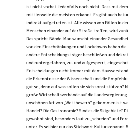
ist nicht vorbei. Jedenfalls noch nicht. Dass mit de
mittlerweile die meisten erkannt. Es gibt auch bei u
indirekt aufgetreten ist. Alle wissen von Fällen in 
Menschen einander auf der Straße treffen, wird zun
Das spricht Bände. Man wünscht einander Gesundheit
von den Einschränkungen und Lockdowns haben die M
andere Entscheidungsträger beschließen und dekreti
und runtergefahren, zu- und aufgesperrt, eingeschr
Entscheidungen nicht immer mit dem Hausverstand ve
die Erkenntnisse der Wissenschaft und die Empfehl
gut so, denn auf was sollen sie sich sonst stützen? N
große Wirtschaftsverbände auf die Landesregierung 
unschönen Art von „Wettbewerb“ gekommen ist: wer 
Handel? Die Gastronomie? Sind es die Skigebiete? D
gewohnt sind, besonders laut zu „schreien“ und For
unter. Es sei hier nur das Stichwort Kultur genannt