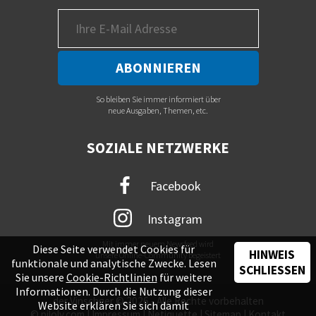
So bleiben Sie immer informiert über
neue Ausgaben, Themen, etc.
SOZIALE NETZWERKE
Facebook
Instagram
Mit immer neuem Newsfeed wird
Diese Seite verwendet Cookies für
HINWEIS
unsere Online-Community begeistert
funktionale und analytische Zwecke. Lesen
SCHLIESSEN
Sie unsere
Cookie-Richtlinien
für weitere
Informationen. Durch die Nutzung dieser
der Vinschger © 2026 - Alle Rechte vorbehalten
Website erklären Sie sich damit
©
piloly.com
|
Impressum
|
Netiquette
|
Sitemap
|
Kontakt