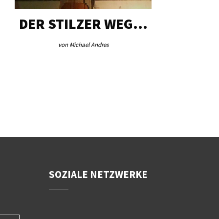
DER STILZER WEG…
AEB VI
von Michael Andres
von Re
SOZIALE NETZWERKE