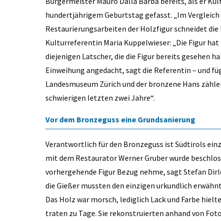
Bürgermeister Mauro Dalla Barba bereits, als er Kul
hundertjährigem Geburtstag gefasst. „Im Vergleic
Restaurierungsarbeiten der Holzfigur schneidet die B
Kulturreferentin Maria Kuppelwieser: „Die Figur ha
diejenigen Latscher, die die Figur bereits gesehen h
Einweihung angedacht, sagt die Referentin – und füg
Landesmuseum Zürich und der bronzene Hans zählen 
schwierigen letzten zwei Jahre“.
Vor dem Bronzeguss eine Grundsanierung
Verantwortlich für den Bronzeguss ist Südtirols ei
mit dem Restaurator Werner Gruber wurde beschlossen
vorhergehende Figur Bezug nehme, sagt Stefan Dirle
die Gießer mussten den einzigen urkundlich erwähn
Das Holz war morsch, lediglich Lack und Farbe hiel
traten zu Tage. Sie rekonstruierten anhand von Fot