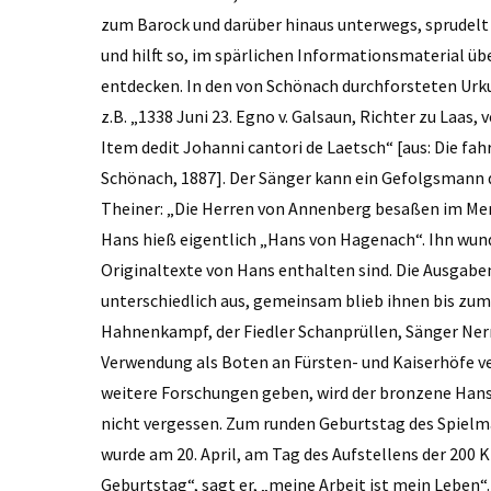
zum Barock und darüber hinaus unterwegs, sprudelt
und hilft so, im spärlichen Informationsmaterial ü
entdecken. In den von Schönach durchforsteten Urk
z.B. „1338 Juni 23. Egno v. Galsaun, Richter zu Laas, 
Item dedit Johanni cantori de Laetsch“ [aus: Die fa
Schönach, 1887]. Der Sänger kann ein Gefolgsmann
Theiner: „Die Herren von Annenberg besaßen im Mer
Hans hieß eigentlich „Hans von Hagenach“. Ihn wund
Originaltexte von Hans enthalten sind. Die Ausgaben
unterschiedlich aus, gemeinsam blieb ihnen bis zum 
Hahnenkampf, der Fiedler Schanprüllen, Sänger Ner
Verwendung als Boten an Fürsten- und Kaiserhöfe ve
weitere Forschungen geben, wird der bronzene Han
nicht vergessen. Zum runden Geburtstag des Spielman
wurde am 20. April, am Tag des Aufstellens der 200 
Geburtstag“, sagt er, „meine Arbeit ist mein Leben“.