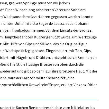
lassen, größere Sprünge mussten wir jedoch
d“. Einen Winter lang arbeiteten Vater und Sohn am
e im Wachsausschmelzverfahren gegossen werden konnte.
 nun den Johanni dicto Sager de Laetsch oder Johanni
gen den Troubadour nennen. Vor dem Einsatz der Bronze,
 dem Hauptbestandteil Kupfer genutzt wurde, um Werkzeuge
. Mit Hilfe von Gips und Silikon, das die Originalfigur
d ein Wachspositiv gegossen. Eingemauert mit Ton, Gips,
xiert mit Nägeln und Drähten, entsteht durch Brennen die
ßend fließt die flüssige Bronze von oben durch die
ieder auf und gibt so der Figur ihre bronzene Haut. Mit der
he, wird der Farbton weiter bearbeitet, eine
 vor schädlichen Umwelteinflüssen, erklärt Vinzenz Dirler.
undert in Sachen Regionalgeschichte vom Mittelalter bis