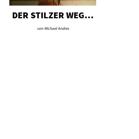
DER STILZER WEG…
AEB VI
von Michael Andres
von Re