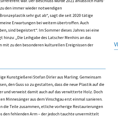
turreferent war. Der Beschluss wurde 2021 anlässlich Hans‘
h zu den immer wieder notwendigen
ronzeplastik sehr gut ab“, sagt die seit 2020 tätige
t meine Erwartungen bei weitem übertroffen. Auch
aben, sind begeistert“. Im Sommer dieses Jahres sei eine
t hinzu: „Die Leihgabe des Latscher Menhirs an das
V
mit zu den besonderen kulturellen Ereignissen der
nzige Kunstgießerei Stefan Dirler aus Marling. Gemeinsam
, den Guss so zu gestalten, dass die neue Plastik auf die
r und verweist damit auch auf das verwitterte Holz. Doch
ten Minnesänger aus dem Vinschgau erst einmal sanieren.
ten die Teile zusammen, etliche vorherige Restaurierungen
os den fehlenden Arm – der jedoch tauchte unvermittelt