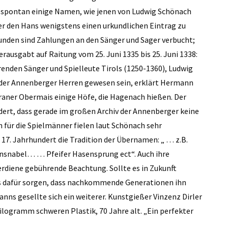
 spontan einige Namen, wie jenen von Ludwig Schönach
ber den Hans wenigstens einen urkundlichen Eintrag zu
unden sind Zahlungen an den Sänger und Sager verbucht;
verausgabt auf Raitung vom 25. Juni 1335 bis 25. Juni 1338:
hrenden Sänger und Spielleute Tirols (1250-1360), Ludwig
 der Annenberger Herren gewesen sein, erklärt Hermann
aner Obermais einige Höfe, die Hagenach hießen. Der
ert, dass gerade im großen Archiv der Annenberger keine
 für die Spielmänner fielen laut Schönach sehr
17. Jahrhundert die Tradition der Übernamen: „ … z.B.
nsnabel… … Pfeifer Hasensprung ect“. Auch ihre
rdiene gebührende Beachtung. Sollte es in Zukunft
s dafür sorgen, dass nachkommende Generationen ihn
ns gesellte sich ein weiterer. Kunstgießer Vinzenz Dirler
Kilogramm schweren Plastik, 70 Jahre alt. „Ein perfekter