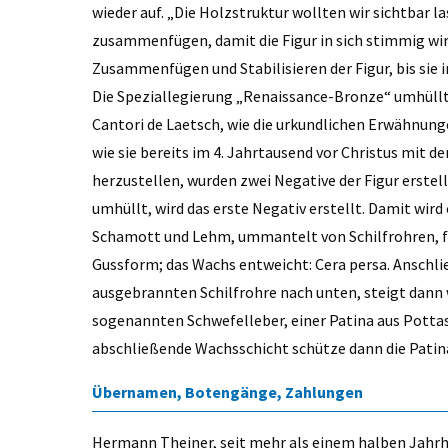
wieder auf. „Die Holzstruktur wollten wir sichtbar 
zusammenfügen, damit die Figur in sich stimmig wir
Zusammenfügen und Stabilisieren der Figur, bis si
Die Speziallegierung „Renaissance-Bronze“ umhüllt
Cantori de Laetsch, wie die urkundlichen Erwähnun
wie sie bereits im 4. Jahrtausend vor Christus mit
herzustellen, wurden zwei Negative der Figur erstellt
umhüllt, wird das erste Negativ erstellt. Damit wir
Schamott und Lehm, ummantelt von Schilfrohren, fi
Gussform; das Wachs entweicht: Cera persa. Anschlie
ausgebrannten Schilfrohre nach unten, steigt dann w
sogenannten Schwefelleber, einer Patina aus Pottasc
abschließende Wachsschicht schütze dann die Patina
Übernamen, Botengänge, Zahlungen
Hermann Theiner, seit mehr als einem halben Jahrh