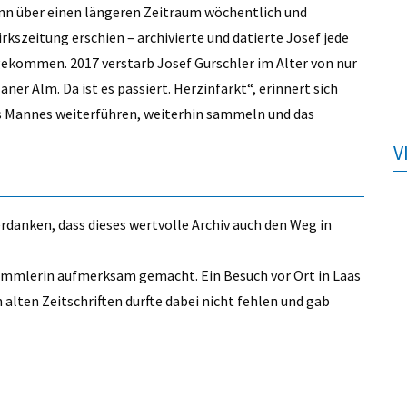
ann über einen längeren Zeitraum wöchentlich und
irkszeitung erschien – archivierte und datierte Josef jede
gekommen. 2017 verstarb Josef Gurschler im Alter von nur
ner Alm. Da ist es passiert. Herzinfarkt“, erinnert sich
res Mannes weiterführen, weiterhin sammeln und das
V
erdanken, dass dieses wertvolle Archiv auch den Weg in
Sammlerin aufmerksam gemacht. Ein Besuch vor Ort in Laas
n alten Zeitschriften durfte dabei nicht fehlen und gab