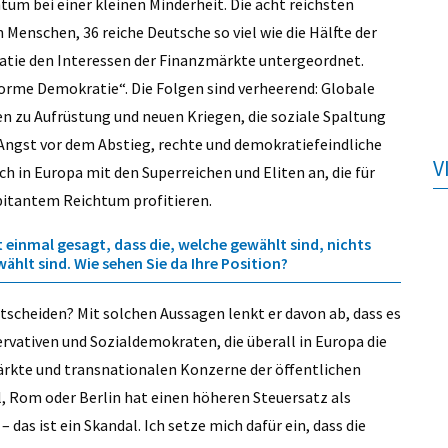
um bei einer kleinen Minderheit. Die acht reichsten
n Menschen, 36 reiche Deutsche so viel wie die Hälfte der
ratie den Interessen der Finanzmärkte untergeordnet.
rme Demokratie“. Die Folgen sind verheerend: Globale
n zu Aufrüstung und neuen Kriegen, die soziale Spaltung
e Angst vor dem Abstieg, rechte und demokratiefeindliche
V
h in Europa mit den Superreichen und Eliten an, die für
rbitantem Reichtum profitieren.
 einmal gesagt, dass die, welche gewählt sind, nichts
ählt sind. Wie sehen Sie da Ihre Position?
ntscheiden? Mit solchen Aussagen lenkt er davon ab, dass es
ervativen und Sozialdemokraten, die überall in Europa die
rkte und transnationalen Konzerne der öffentlichen
l, Rom oder Berlin hat einen höheren Steuersatz als
as ist ein Skandal. Ich setze mich dafür ein, dass die