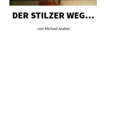
DER STILZER WEG…
AEB VI
von Michael Andres
von Re