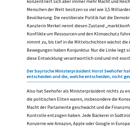
konzentriert sich aber immer mehr Macht und Reicht
Menschen der Welt besitzen so viel wie 3,5 Milliarde
Bevölkerung. Die neoliberale Politik hat die Demok
Kanzlerin Merkel nennt diesen Zustand „marktkonfo
Konflikte um Ressourcen und den Klimaschutz führe
nimmt zu, bis tief in die Mittelschichten wächst di
Bewegungen haben Konjunktur. Nur die Linke legt sic
diese Entwicklung verantwortlich sind und mit exo
Der bayrische Ministerpräsident Horst Seehofer hat
entscheiden und die, welche entscheiden, nicht gew
Also hat Seehofer als Ministerpräsident nichts zu e
die politischen Eliten waren, insbesondere die Kons
Macht der Parlamente geschwächt und die Finanzmä
Kontrolle entzogen haben. Jede Bäckerei in Südtiro
Konzerne wie Amazon, Apple oder Google in Europa – d