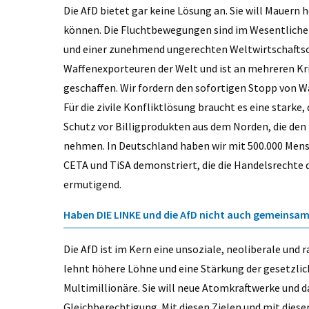
Die AfD bietet gar keine Lösung an. Sie will Mauern
können. Die Fluchtbewegungen sind im Wesentliche
und einer zunehmend ungerechten Weltwirtschaftso
Waffenexporteuren der Welt und ist an mehreren Kr
geschaffen. Wir fordern den sofortigen Stopp von W
Für die zivile Konfliktlösung braucht es eine stark
Schutz vor Billigprodukten aus dem Norden, die den
nehmen. In Deutschland haben wir mit 500.000 Me
CETA und TiSA demonstriert, die die Handelsrechte 
ermutigend.
Haben DIE LINKE und die AfD nicht auch gemeinsam
Die AfD ist im Kern eine unsoziale, neoliberale und r
lehnt höhere Löhne und eine Stärkung der gesetzli
Multimillionäre. Sie will neue Atomkraftwerke und 
Gleichberechtigung. Mit diesen Zielen und mit dies