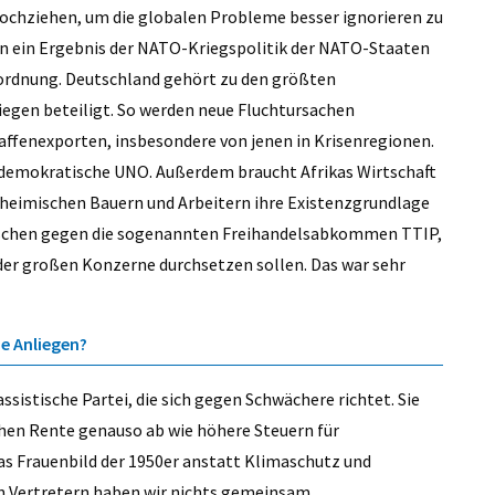
 hochziehen, um die globalen Probleme besser ignorieren zu
n ein Ergebnis der NATO-Kriegspolitik der NATO-Staaten
rdnung. Deutschland gehört zu den größten
iegen beteiligt. So werden neue Fluchtursachen
affenexporten, insbesondere von jenen in Krisenregionen.
e, demokratische UNO. Außerdem braucht Afrikas Wirtschaft
 heimischen Bauern und Arbeitern ihre Existenzgrundlage
nschen gegen die sogenannten Freihandelsabkommen TTIP,
der großen Konzerne durchsetzen sollen. Das war sehr
e Anliegen?
assistische Partei, die sich gegen Schwächere richtet. Sie
chen Rente genauso ab wie höhere Steuern für
das Frauenbild der 1950er anstatt Klimaschutz und
en Vertretern haben wir nichts gemeinsam.