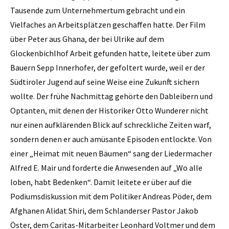
Tausende zum Unternehmertum gebracht und ein
Vielfaches an Arbeitsplätzen geschaffen hatte. Der Film
über Peter aus Ghana, der bei Ulrike auf dem
Glockenbichlhof Arbeit gefunden hatte, leitete über zum
Bauern Sepp Inner­hofer, der gefoltert wurde, weil er der
Südtiroler Jugend auf seine Weise eine Zukunft sichern
wollte. Der frühe Nachmittag gehörte den Dableibern und
Optanten, mit denen der Historiker Otto Wunderer nicht
nur einen aufklärenden Blick auf schreckliche Zeiten warf,
sondern denen er auch amüsante Episoden ent­lockte. Von
einer „Heimat mit neuen Bäumen“ sang der Liedermacher
Alfred E. Mair und forderte die Anwesenden auf „Wo alle
loben, habt Bedenken“. Damit leitete er über auf die
Podiumsdiskussion mit dem Politiker Andreas Pöder, dem
Afghanen Alidat Shiri, dem Schlanderser Pastor Jakob
Öster, dem Caritas-Mitarbeiter Leonhard Voltmer und dem