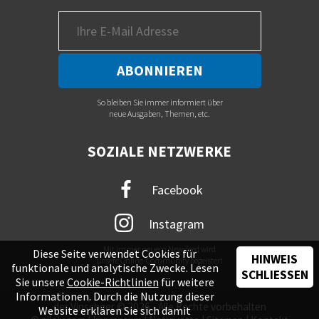
So bleiben Sie immer informiert über
neue Ausgaben, Themen, etc.
SOZIALE NETZWERKE
Facebook
Instagram
Mit immer neuem Newsfeed wird
Diese Seite verwendet Cookies für
HINWEIS
unsere Online-Community begeistert
funktionale und analytische Zwecke. Lesen
SCHLIESSEN
Sie unsere
Cookie-Richtlinien
für weitere
Informationen. Durch die Nutzung dieser
der Vinschger © 2026 - Alle Rechte vorbehalten
Website erklären Sie sich damit