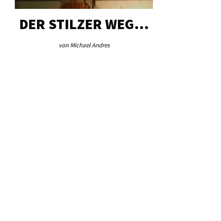
DER STILZER WEG…
AEB VI
von Michael Andres
von Re