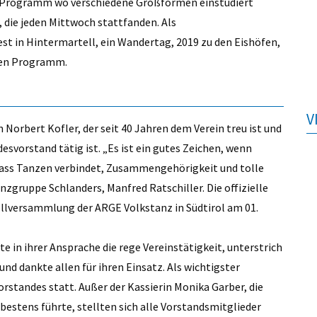
m Programm wo verschiedene Großformen einstudiert
die jeden Mittwoch stattfanden. Als
st in Hintermartell, ein Wandertag, 2019 zu den Eishöfen,
chen Programm.
V
Norbert Kofler, der seit 40 Jahren dem Verein treu ist und
vorstand tätig ist. „Es ist ein gutes Zeichen, wenn
, dass Tanzen verbindet, Zusammengehörigkeit und tolle
zgruppe Schlanders, Manfred Ratschiller. Die offizielle
llversammlung der ARGE Volkstanz in Südtirol am 01.
 in ihrer Ansprache die rege Vereinstätigkeit, unterstrich
nd dankte allen für ihren Einsatz. Als wichtigster
standes statt. Außer der Kassierin Monika Garber, die
bestens führte, stellten sich alle Vorstandsmitglieder