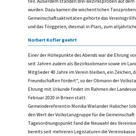
teil. Außerdem standen drei Bezirksproben auf de
wurden. Dazu kamen die wöchentlichen Tanzproben, 
Gemeinschaftsaktivitäten gehörte das Vereinsgrillfe
und das Törggelen, diesmal in Plars, zum alljährli
Norbert Kofler geehrt
Einer der Höhepunkte des Abends war die Ehrung von 
seit Jahren zudem als Bezirksobmann sowie im Landes
Mitglieder 40 Jahre im Verein bleiben, ein Zeichen
Freundschaften fördert“, so der Obmann der Volkstan
Ehrung mit Urkunde findet im Rahmen der Landesvo
Februar 2020 in Brixen statt.
Gemeindereferentin Monika Wielander Habicher lobte
den Wert der Volkstanzgruppe für die Gemeinschaft u
Tagesordnungspunkt fand die Neuwahl des Vereinsvor
bereits seit mehreren Legislaturen die Vereinskasse 