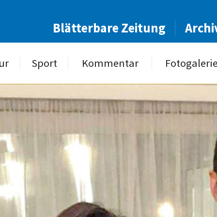
Blätterbare Zeitung
Archi
ur
Sport
Kommentar
Fotogaleri