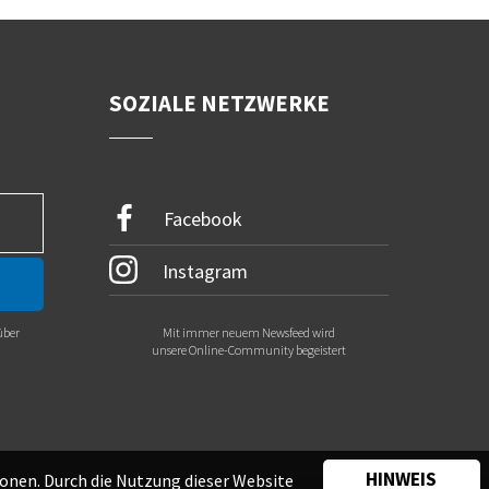
SOZIALE NETZWERKE
Facebook
Instagram
über
Mit immer neuem Newsfeed wird
.
unsere Online-Community begeistert
HINWEIS
onen. Durch die Nutzung dieser Website