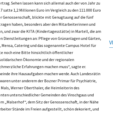
trag. Sehen lassen kann sich allemal auch der von Jahr zu
7 satte 1,2 Millionen Euro im Vergleich zu den 111.000 Euro
er Genossenschaft, blickte mit Genugtuung auf die fünf
etragen haben, besonders aber den Mitarbeiterinnen und
n, und zwar die KITA (Kindertagesstätte) in Martell, die am
den Dienstleitungen an: Pflege von Grünanlagen und Gärten,
V
, Mensa, Catering und das sogenannte Campus Hotel für
noch eine Bitte hinsichtlich öffentlicher
r solidarischen Ökonomie und der regionalen
chmerzliche Erfahrungen machen muss“, sagte er.
emeinde ihre Hausaufgaben machen werde. Auch Landesrätin
ren unter anderem der Bozner Primar für Psychiatrie,
Mals, Werner Oberthaler, die Heimleiterin des
enten unterschiedlicher Gemeinden des Vinschgaus und
m „Malserhof“, dem Sitz der Genossenschaft, in der Nähe
beiter Stände im Freien aufgestellt, schön dekoriert, und