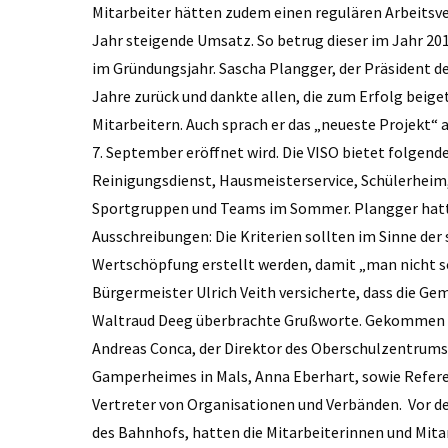
Mitarbeiter hätten zudem einen regulären Arbeitsver
Jahr steigende Umsatz. So betrug dieser im Jahr 201
im Gründungsjahr. Sascha Plangger, der Präsident d
Jahre zurück und dankte allen, die zum Erfolg beig
Mitarbeitern. Auch sprach er das „neueste Projekt“ a
7. September eröffnet wird. Die VISO bietet folgen
Reinigungsdienst, Hausmeisterservice, Schülerheim
Sportgruppen und Teams im Sommer. Plangger hatte 
Ausschreibungen: Die Kriterien sollten im Sinne de
Wertschöpfung erstellt werden, damit „man nicht s
Bürgermeister Ulrich Veith versicherte, dass die G
Waltraud Deeg überbrachte Grußworte. Gekommen wa
Andreas Conca, der Direktor des Oberschulzentrums 
Gamperheimes in Mals, Anna Eberhart, sowie Refer
Vertreter von Organisationen und Verbänden. Vor de
des Bahnhofs, hatten die Mitarbeiterinnen und Mitar