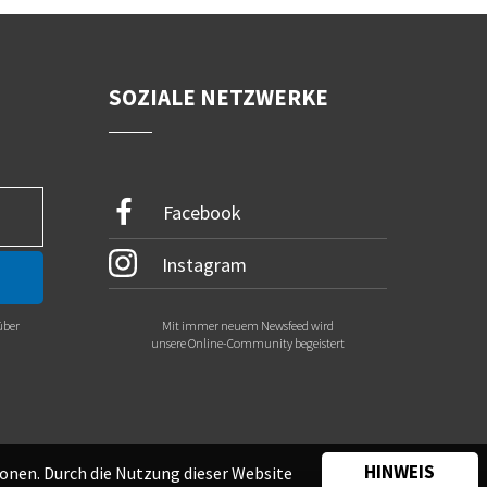
SOZIALE NETZWERKE
Facebook
Instagram
über
Mit immer neuem Newsfeed wird
.
unsere Online-Community begeistert
HINWEIS
onen. Durch die Nutzung dieser Website