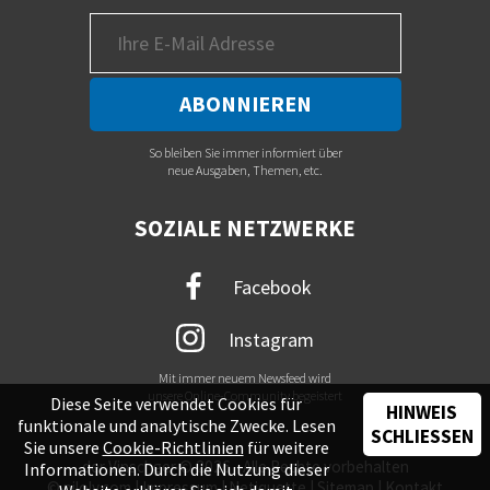
So bleiben Sie immer informiert über
neue Ausgaben, Themen, etc.
SOZIALE NETZWERKE
Facebook
Instagram
Mit immer neuem Newsfeed wird
unsere Online-Community begeistert
Diese Seite verwendet Cookies für
HINWEIS
funktionale und analytische Zwecke. Lesen
SCHLIESSEN
Sie unsere
Cookie-Richtlinien
für weitere
der Vinschger © 2026 - Alle Rechte vorbehalten
Informationen. Durch die Nutzung dieser
©
piloly.com
|
Impressum
|
Netiquette
|
Sitemap
|
Kontakt