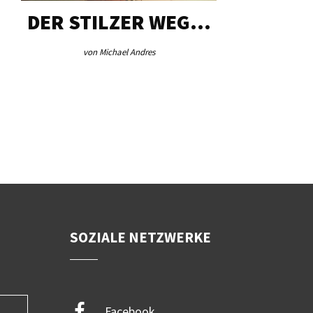
DER STILZER WEG…
AEB VI
von Michael Andres
von Re
SOZIALE NETZWERKE
Facebook