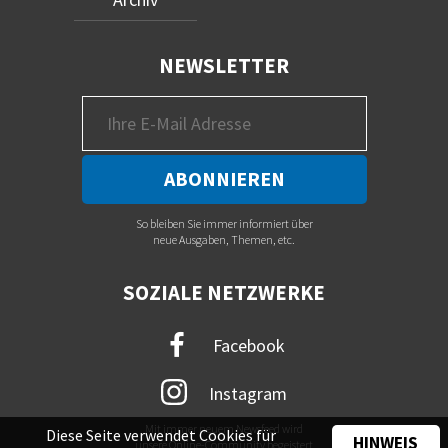
NEWSLETTER
So bleiben Sie immer informiert über
neue Ausgaben, Themen, etc.
SOZIALE NETZWERKE
Facebook
Instagram
Mit immer neuem Newsfeed wird
Diese Seite verwendet Cookies für
HINWEIS
unsere Online-Community begeistert