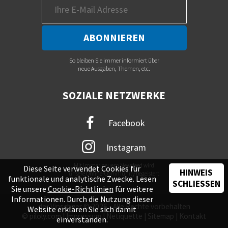
So bleiben Sie immer informiert über
neue Ausgaben, Themen, etc.
SOZIALE NETZWERKE
Facebook
Instagram
Mit immer neuem Newsfeed wird
Diese Seite verwendet Cookies für
HINWEIS
unsere Online-Community begeistert
funktionale und analytische Zwecke. Lesen
SCHLIESSEN
Sie unsere
Cookie-Richtlinien
für weitere
Informationen. Durch die Nutzung dieser
der Vinschger © 2026 - Alle Rechte vorbehalten
Website erklären Sie sich damit
©
piloly.com
|
Impressum
|
Netiquette
|
Sitemap
|
Kontakt
einverstanden.