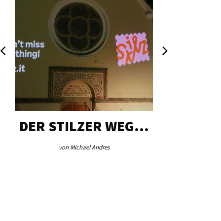
DER STILZER WEG…
AEB VI
von Michael Andres
von Re