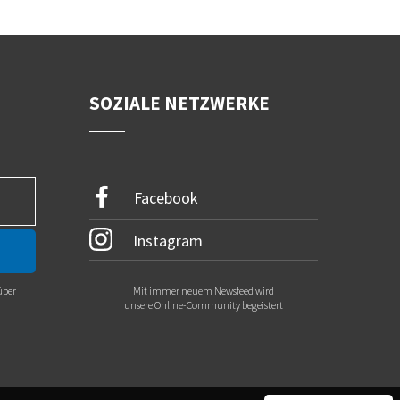
SOZIALE NETZWERKE
Facebook
Instagram
über
Mit immer neuem Newsfeed wird
.
unsere Online-Community begeistert