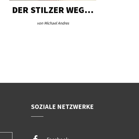
DER STILZER WEG…
AEB VI
von Michael Andres
von Re
SOZIALE NETZWERKE