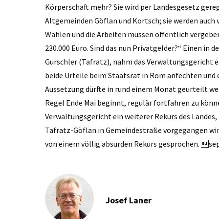
Körperschaft mehr? Sie wird per Landesgesetz gereg
Altgemeinden Göflan und Kortsch; sie werden auch 
Wahlen und die Arbeiten müssen öffentlich vergeben
230.000 Euro. Sind das nun Privatgelder?“ Einen in 
Gurschler (Tafratz), nahm das Verwaltungsgericht e
beide Urteile beim Staatsrat in Rom anfechten und 
Aussetzung dürfte in rund einem Monat geurteilt wer
Regel Ende Mai beginnt, regulär fort­fahren zu kön
Verwaltungsgericht ein weiterer Rekurs des Landes,
Tafratz-Göflan in Gemeindestraße vorgegangen wird
von einem völlig absurden Rekurs gesprochen. se
Josef Laner