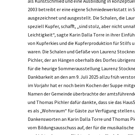
als Kunstschmied und eine Ausbildung in konzeptue
2003 betreibt er eine eigene Schmiedewerkstatt in S
ausgezeichnet und ausgestellt. Die Schalen, die Lau
speziell Kupfer, schafft, „sind stolz, aber nicht un
Leichtigkeit“, sagte Karin Dalla Torre in ihrer Einf
von Kupferkies und die Kupferproduktion für Stilfs
waren. Die Schalen und Gefäße von Laurenz Stockner
Pichler, der an Hängen oberhalb des Dorfes übrigens
für die heurige Sommerausstellung Laurenz Stockner
Dankbarkeit an den am 9. Juli 2025 allzu früh verst
im Vorjahr hat er noch beim Kochen der Suppe mitge
Namen der Gemeinde überbrachte der amtsführende 
und Thomas Pichler dafür dankte, dass sie das Haus59
es als „Wohnraum“ für Gäste zur Verfügung stellen 
Dankensworten an Karin Dalla Torre und Thomas Pic
vom Bildungsausschuss auf, der für die musikalische