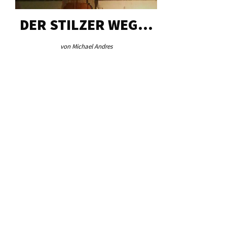
DER STILZER WEG…
AEB VI
von Michael Andres
von Re