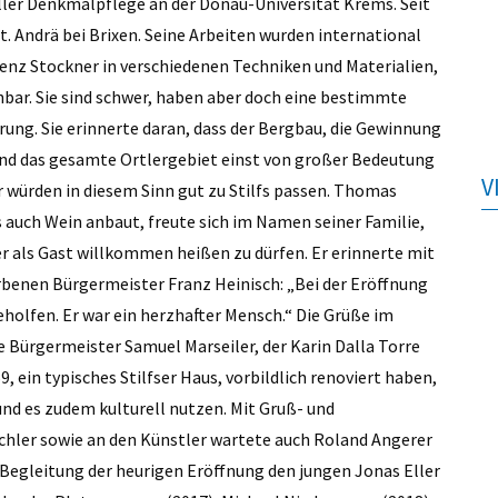
ller Denkmalpflege an der Donau-Universität Krems. Seit
t. Andrä bei Brixen. Seine Arbeiten wurden international
renz Stockner in verschiedenen Techniken und Materialien,
nahbar. Sie sind schwer, haben aber doch eine bestimmte
ührung. Sie erinnerte daran, dass der Bergbau, die Gewinnung
 und das gesamte Ortlergebiet einst von großer Bedeutung
V
 würden in diesem Sinn gut zu Stilfs passen. Thomas
 auch Wein anbaut, freute sich im Namen seiner Familie,
 als Gast willkommen heißen zu dürfen. Er erinnerte mit
orbenen Bürgermeister Franz Heinisch: „Bei der Eröffnung
holfen. Er war ein herzhafter Mensch.“ Die Grüße im
Bürgermeister Samuel Marseiler, der Karin Dalla Torre
, ein typisches Stilfser Haus, vorbildlich renoviert haben,
und es zudem kulturell nutzen. Mit Gruß- und
hler sowie an den Künstler wartete auch Roland Angerer
 Begleitung der heurigen Eröffnung den jungen Jonas Eller