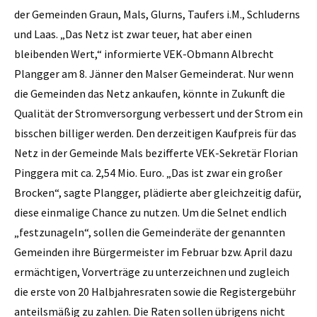
der Gemeinden Graun, Mals, Glurns, Taufers i.M., Schluderns
und Laas. „Das Netz ist zwar teuer, hat aber einen
bleibenden Wert,“ informierte VEK-Obmann Albrecht
Plangger am 8. Jänner den Malser Gemeinderat. Nur wenn
die Gemeinden das Netz ankaufen, könnte in Zukunft die
Qualität der Stromversorgung verbessert und der Strom ein
bisschen billiger werden. Den derzeitigen Kaufpreis für das
Netz in der Gemeinde Mals bezifferte VEK-­Sekretär Florian
Pinggera mit ca. 2,54 Mio. Euro. „Das ist zwar ein großer
Brocken“, sagte Plangger, plädierte aber gleichzeitig dafür,
diese einmalige Chance zu nutzen. Um die Selnet endlich
„festzu­nageln“, sollen die Gemeinderäte der genannten
Gemeinden ihre Bürgermeister im Februar bzw. April dazu
ermächtigen, Vorverträge zu unterzeichnen und zugleich
die erste von 20 Halbjahresraten sowie die Registergebühr
anteilsmäßig zu zahlen. Die Raten sollen übrigens nicht