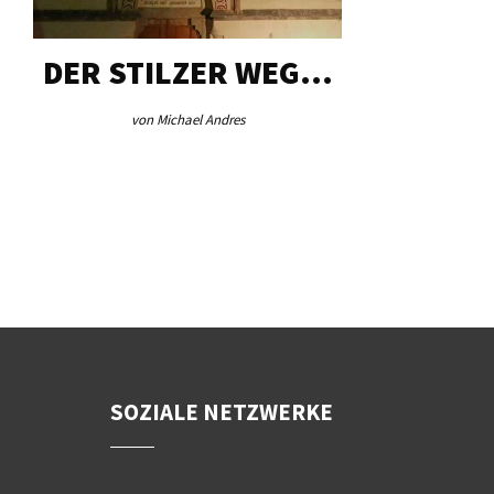
DER STILZER WEG…
AEB VI
von Michael Andres
von Re
SOZIALE NETZWERKE