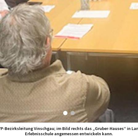
P-Bezirksleitung Vinschgau; im Bild rechts das „Gruber-Hauses“ in Lan
Erlebnisschule angemessen entwickeln kann.