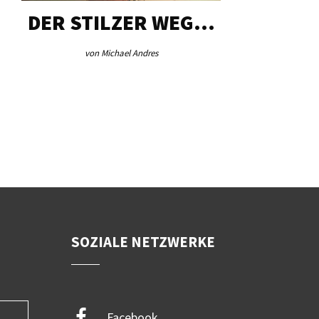
DER STILZER WEG…
AEB VI
von Michael Andres
von Re
SOZIALE NETZWERKE
Facebook