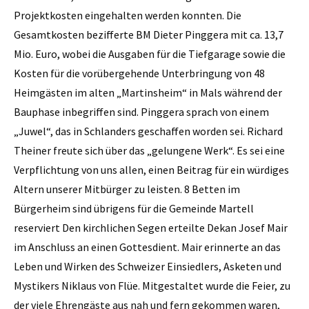
Projektkosten eingehalten werden konnten. Die
Gesamtkosten bezifferte BM Dieter Pinggera mit ca. 13,7
Mio. Euro, wobei die Ausgaben für die Tiefgarage sowie die
Kosten für die vorübergehende Unterbringung von 48
Heimgästen im alten „Martinsheim“ in Mals während der
Bauphase inbegriffen sind. Pinggera sprach von einem
„Juwel“, das in Schlanders geschaffen worden sei. Richard
Theiner freute sich über das „gelungene Werk“. Es sei eine
Verpflichtung von uns allen, einen Beitrag für ein würdiges
Altern unserer Mitbürger zu leisten. 8 Betten im
Bürgerheim sind ­übrigens für die Gemeinde Martell
reserviert Den kirchlichen Segen erteilte Dekan Josef Mair
im Anschluss an einen Gottesdient. Mair erinnerte an das
Leben und Wirken des Schweizer Einsiedlers, Asketen und
Mystikers Niklaus von Flüe. Mitgestaltet wurde die Feier, zu
der viele Ehrengäste aus nah und fern gekommen waren,