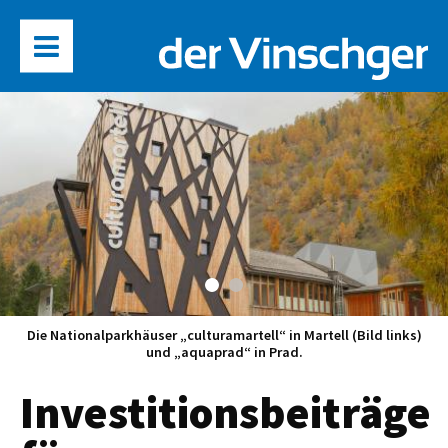
Die Nationalparkhäuser „culturamartell“ in Martell (Bild links)
und „aquaprad“ in Prad.
Investitionsbeiträge