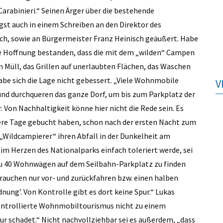
arabinieri.“ Seinen Ärger über die bestehende
st auch in einem Schreiben an den Direktor des
h, sowie an Bürgermeister Franz Heinisch geäußert. Habe
ie Hoffnung bestanden, dass die mit dem „wilden“ Campen
Müll, das Grillen auf unerlaubten Flächen, das Waschen
abe sich die Lage nicht gebessert. „Viele Wohnmobile
V
und durchqueren das ganze Dorf, um bis zum Parkplatz der
. Von Nachhaltigkeit könne hier nicht die Rede sein. Es
ere Tage gebucht haben, schon nach der ersten Nacht zum
Wildcampierer“ ihren Abfall in der Dunkelheit am
im Herzen des Nationalparks einfach toleriert werde, sei
zu 40 Wohnwägen auf dem Seilbahn-Parkplatz zu finden
brauchen nur vor- und zurückfahren bzw. einen halben
dnung’. Von Kontrolle gibt es dort keine Spur.“ Lukas
kontrollierte Wohnmobiltourismus nicht zu einem
schadet.“ Nicht nachvollziehbar sei es außerdem, „dass