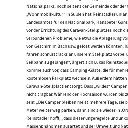
Nationalparks, noch seitens der Gemeinde oder der C
„Wohnmobilkultur“ in Sulden hat Reinstadler unläng
Landesamtes für den Nationalpark, Hanspeter Gunsc
vor der Errichtung des Caravan-Stellplatzes noch d
verbundenen Probleme, wie etwa die Ablagerung von 
von Geschirr im Bach usw. gelöst werden könnten, h
fahren schnurstracks an unserem Stellplatz vorbei 
Seilbahn zu gelangen“, ärgert sich Lukas Reinstadler
komme auch vor, dass Camping-Gäste, die für mehr
kostenlosen Parkplatz wechseln. Außerdem hätten „
Caravan-Stellplatz entsorgt. Dass „wildes“ Campen 
nicht tragbar. Während der Hochsaison würden bis 
sein: „Die Camper bleiben meist mehrere Tage, sie 
Meter weiter weg parken, dann sind sie wieder in ‚Or
Reinstadler hofft, „dass dieser ungeregelte und un
Massenphänomen ausartet und der Umwelt und Natur 