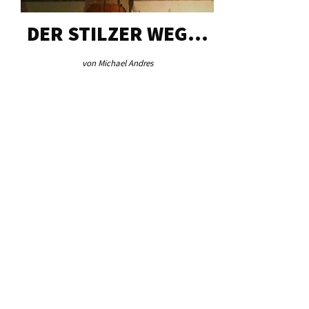
DER STILZER WEG…
AEB VI
von Michael Andres
von Re