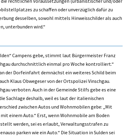
die rechtlichen Voraussetzungen (urbanistischer und/oder
ilstellplatzes zu schaffen oder unverzüglich dafür zu
werbung desselben, sowohl mittels Hinweisschilder als auch
n, unterbunden wird.“
„wilden“ Campens gebe, stimmt laut Bürgermeister Franz
schgau durchschnittlich einmal pro Woche kontrolliert.“
an der Dorfeinfahrt demnächst ein weiteres Schild beim
 auch Klaus Obwegeser von der Ortspolizei Vinschgau.
hgau verboten. Auch in der Gemeinde Stilfs gebe es eine
e Sachlage deshalb, weil es laut der italienischen
terschied zwischen Autos und Wohnmobilen gebe: „Mit
e mit einem Auto.“ Erst, wenn Wohnmobile am Boden
tellt werden, sei es erlaubt, Verwaltungsstrafen zu
enauso parken wie ein Auto.“ Die Situation in Sulden sei