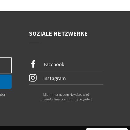
SOZIALE NETZWERKE
Facebook
Instagram
über
Mit immer neuem Newsfeed wird
.
unsere Online-Community begeistert