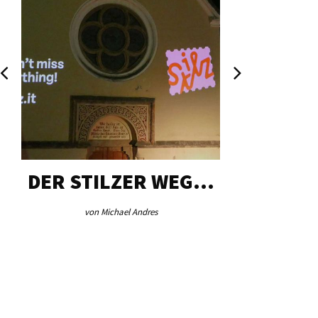
DER STILZER WEG…
AEB VI
von Michael Andres
von Re