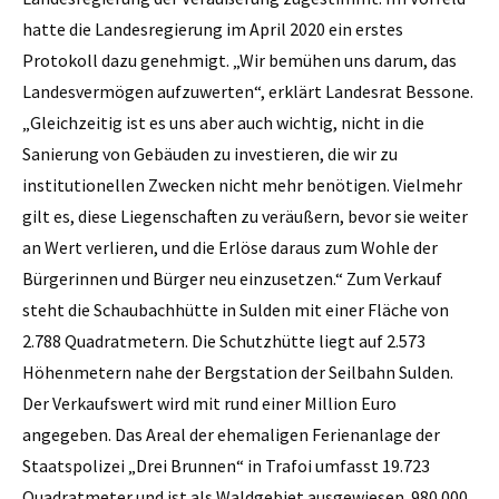
hatte die Landesregierung im April 2020 ein erstes
Protokoll dazu genehmigt. „Wir bemühen uns darum, das
Landesvermögen aufzuwerten“, erklärt Landesrat Bessone.
„Gleichzeitig ist es uns aber auch wichtig, nicht in die
Sanierung von Gebäuden zu investieren, die wir zu
institutionellen Zwecken nicht mehr benötigen. Vielmehr
gilt es, diese Liegenschaften zu veräußern, bevor sie weiter
an Wert verlieren, und die Erlöse daraus zum Wohle der
Bürgerinnen und Bürger neu einzusetzen.“ Zum Verkauf
steht die Schaubachhütte in Sulden mit einer Fläche von
2.788 Quadratmetern. Die Schutzhütte liegt auf 2.573
Höhenmetern nahe der Bergstation der Seilbahn Sulden.
Der Verkaufswert wird mit rund einer Million Euro
angegeben. Das Areal der ehemaligen Ferienanlage der
Staatspolizei „Drei Brunnen“ in Trafoi umfasst 19.723
Quadratmeter und ist als Waldgebiet ausgewiesen. 980.000