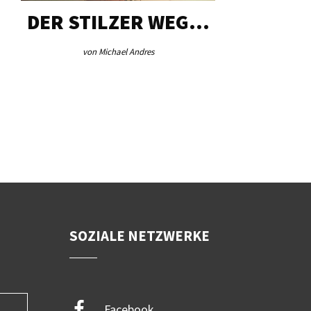
DER STILZER WEG…
AEB VI
von Michael Andres
von Re
SOZIALE NETZWERKE
Facebook