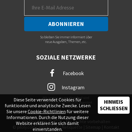
So bleiben Sie immer informiert über
neue Ausgaben, Themen, etc.
SOZIALE NETZWERKE
Facebook
Instagram
Mit immer neuem Newsfeed wird
Diese Seite verwendet Cookies für
HINWEIS
unsere Online-Community begeistert
funktionale und analytische Zwecke. Lesen
SCHLIESSEN
Sie unsere
Cookie-Richtlinien
für weitere
Informationen. Durch die Nutzung dieser
der Vinschger © 2026 - Alle Rechte vorbehalten
Website erklären Sie sich damit
©
piloly.com
|
Impressum
|
Netiquette
|
Sitemap
|
Kontakt
einverstanden.