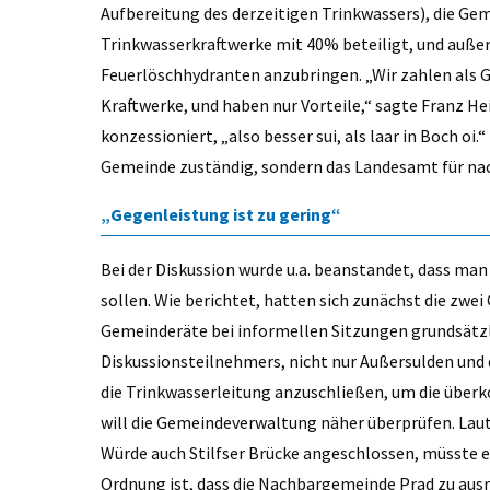
Aufbereitung des derzeitigen Trinkwassers), die Gem
Trinkwasserkraftwerke mit 40% beteiligt, und auße
Feuerlöschhydranten anzubringen. „Wir zahlen als Ge
Kraftwerke, und haben nur Vorteile,“ sagte Franz He
konzessioniert, „also besser sui, als laar in Boch oi
Gemeinde zuständig, sondern das Landesamt für na
„Gegenleistung ist zu gering“
Bei der Diskussion wurde u.a. beanstandet, dass man 
sollen. Wie berichtet, hatten sich zunächst die zw
Gemeinderäte bei informellen Sitzungen grundsätzl
Diskussionsteilnehmers, nicht nur Außersulden und 
die Trinkwasserleitung anzuschließen, um die überk
will die Gemeindeverwaltung näher überprüfen. Laut
Würde auch Stilfser Brücke angeschlossen, müsste ev
Ordnung ist, dass die Nachbargemeinde Prad zu aus