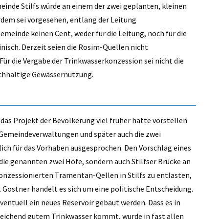
einde Stilfs würde an einem der zwei geplanten, kleinen
rdem sei vorgesehen, entlang der Leitung
meinde keinen Cent, weder für die Leitung, noch für die
inisch. Derzeit seien die Rosim-Quellen nicht
.“ Für die Vergabe der Trinkwasserkonzession sei nicht die
chhaltige Gewässernutzung.
das Projekt der Bevölkerung viel früher hätte vorstellen
ei Gemeindeverwaltungen und später auch die zwei
ich für das Vorhaben ausgesprochen. Den Vorschlag eines
die genannten zwei Höfe, sondern auch Stilfser Brücke an
onzessionierten Tramentan-Qellen in Stilfs zu entlasten,
 Gostner handelt es sich um eine politische Entscheidung.
entuell ein neues Reservoir gebaut werden. Dass es in
reichend gutem Trinkwasser kommt, wurde in fast allen