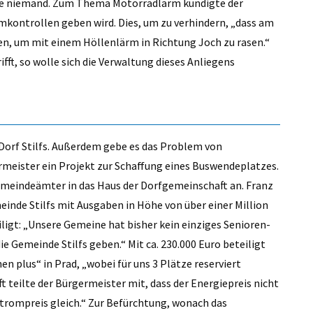
enke niemand. Zum Thema Motorradlärm kündigte der
mkontrollen geben wird. Dies, um zu verhindern, „dass am
, um mit einem Höllenlärm in Richtung Joch zu rasen.“
ft, so wolle sich die Verwaltung dieses Anliegens
orf Stilfs. Außerdem gebe es das Problem von
meister ein Projekt zur Schaffung eines Buswendeplatzes.
meindeämter in das Haus der Dorfgemeinschaft an. Franz
meinde Stilfs mit Ausgaben in Höhe von über einer Million
ligt: „Unsere Gemeine hat bisher kein einziges Senioren-
die Gemeinde Stilfs geben.“ Mit ca. 230.000 Euro beteiligt
 plus“ in Prad, „wobei für uns 3 Plätze reserviert
t teilte der Bürgermeister mit, dass der Energiepreis nicht
 Strompreis gleich.“ Zur Befürchtung, wonach das