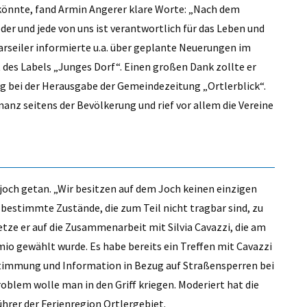
 könnte, fand Armin Angerer klare Worte: „Nach dem
der und jede von uns ist verantwortlich für das Leben und
rseiler informierte u.a. über geplante Neuerungen im
des Labels „Junges Dorf“. Einen großen Dank zollte er
ng bei der Herausgabe der Gemeindezeitung „Ortlerblick“.
anz seitens der Bevölkerung und rief vor allem die Vereine
rjoch getan. „Wir besitzen auf dem Joch keinen einzigen
 bestimmte Zustände, die zum Teil nicht tragbar sind, zu
tze er auf die Zusammenarbeit mit Silvia Cavazzi, die am
io gewählt wurde. Es habe bereits ein Treffen mit Cavazzi
stimmung und Information in Bezug auf Straßensperren bei
oblem wolle man in den Griff kriegen. Moderiert hat die
rer der Ferienregion Ortlergebiet.