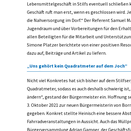
Lebensmittelgeschäft in Stilfs eventuell schließen
Geschäft ruft man erst, wenn es geschlossen wird. Je
die Nahversorgung im Dorf.“ Der Referent Samuel Ma
Jugendraum und über Vorbereitungen für den Erhalt 
allen Beteiligten für die Mitarbeit und Unterstützu
Simone Platzer berichtete von einer positiven Reson
dazu auf, Beiträge und Artikel zu liefern.
„Uns gehört kein Quadratmeter auf dem Joch“
Nicht viel Konkretes hat sich bisher auf dem Stilfse
Quadratmeter, sodass es auch deshalb schwierig ist,
ändern“, gestand der Bürgermeister ein. Hoffnung se
3. Oktober 2021 zur neuen Bürgermeisterin von Borm
gegeben. Konkret stellte Heinisch eine bessere Ab
Fahrradveranstaltungen in Aussicht. Auch das Müllpr
Bürgerversammlung Adrian Gamper, der Geschäftsfüh