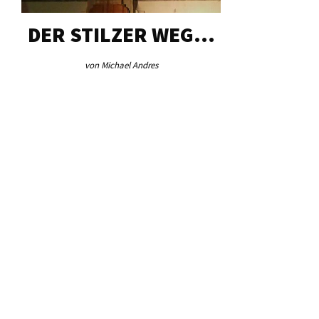
DER STILZER WEG…
AEB VI
von Michael Andres
von Re