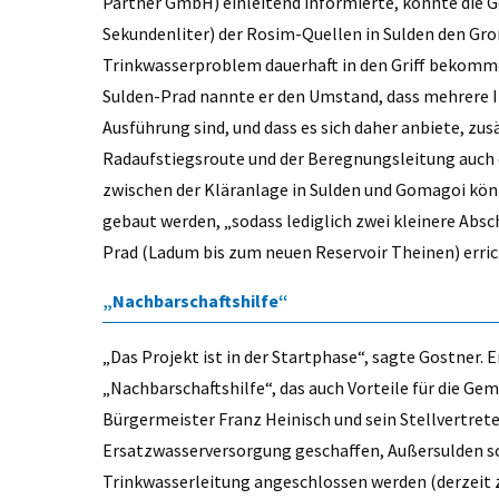
Partner GmbH) einleitend informierte, könnte die G
Sekundenliter) der Rosim-Quellen in Sulden den Gro
Trinkwasserproblem dauerhaft in den Griff bekommen
Sulden-Prad nannte er den Umstand, dass mehrere I
Ausführung sind, und dass es sich daher anbiete, zus
Radaufstiegsroute und der Beregnungsleitung auch d
zwischen der Kläranlage in Sulden und Gomagoi kö
gebaut werden, „sodass lediglich zwei kleinere Absch
Prad (Ladum bis zum neuen Reservoir Theinen) erri
„Nachbarschaftshilfe“
„Das Projekt ist in der Startphase“, sagte Gostner.
„Nachbarschaftshilfe“, das auch Vorteile für die Geme
Bürgermeister Franz Heinisch und sein Stellvertrete
Ersatzwasserversorgung geschaffen, Außersulden so
Trinkwasserleitung angeschlossen werden (derzeit za