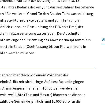
emeinde Prad dank der Nutzung eines Teils (ca. 18
ßteil ihres Bedarfs decken „und das seit Jahren bestehende
.“ Als weiteren Grund für den Bau der Trinkwasserleitung
nfrastrukturprojekte geplant und zum Teil schon in
ätzlich zur neuen Druckleitung des E-Werks Prad, der
ie Trinkwasserleitung zu verlegen. Der Abschnitt
V
nnte im Zuge der Errichtung des Abwasserhauptsammlers
nitte in Sulden (Quellfassung bis zur Klärwerk) und in
chtet werden müssten.
 Er sprach mehrfach von einem Vorhaben der
inde Stilfs mit sich bringe. Auf diese Vorteile gingen
r Armin Angerer näher ein. Für Sulden werde eine
wie zwei Höfe (Trus und Masutt) könnten an die neue
hlt die Gemeinde jährlich rund 10.000 Euro für die