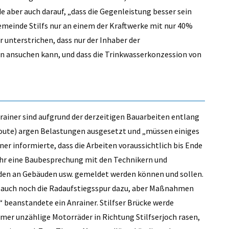
aber auch darauf, „dass die Gegenleistung besser sein
Gemeinde Stilfs nur an einem der Kraftwerke mit nur 40%
unterstrichen, dass nur der Inhaber der
n ansuchen kann, und dass die Trinkwasserkonzession von
nrainer sind aufgrund der derzeitigen Bauarbeiten entlang
oute) argen Belastungen ausgesetzt und „müssen einiges
er informierte, dass die Arbeiten voraussichtlich bis Ende
Uhr eine Baubesprechung mit den Technikern und
äden an Gebäuden usw. gemeldet werden können und sollen.
mt auch noch die Radaufstiegsspur dazu, aber Maßnahmen
“ beanstandete ein Anrainer. Stilfser Brücke werde
mmer unzählige Motorräder in Richtung Stilfserjoch rasen,