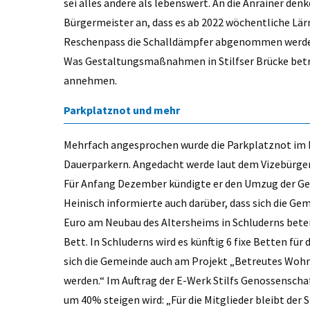
sei alles andere als lebenswert. An die Anrainer d
Bürgermeister an, dass es ab 2022 wöchentliche Lär
Reschenpass die Schalldämpfer abgenommen werden
Was Gestaltungsmaßnahmen in Stilfser Brücke betrif
annehmen.
Parkplatznot und mehr
Mehrfach angesprochen wurde die Parkplatznot im D
Dauerparkern. Angedacht werde laut dem Vizebürger
Für Anfang Dezember kündigte er den Umzug der Ge
Heinisch informierte auch darüber, dass sich die Ge
Euro am Neubau des Altersheims in Schluderns betei
Bett. In Schluderns wird es künftig 6 fixe Betten für 
sich die Gemeinde auch am Projekt „Betreutes Wohnen
werden.“ Im Auftrag der E-Werk Stilfs Genossenschaf
um 40% steigen wird: „Für die Mitglieder bleibt der