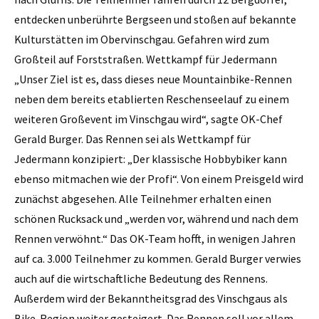
entdecken unberührte Bergseen und stoßen auf bekannte
Kulturstätten im Obervinschgau. Gefahren wird zum
Großteil auf Forststraßen. Wettkampf für Jedermann
„Unser Ziel ist es, dass dieses neue Mountainbike-Rennen
neben dem bereits etablierten ­Reschenseelauf zu einem
weiteren Großevent im Vinschgau wird“, sagte OK-Chef
Gerald Burger. Das Rennen sei als Wettkampf für
Jedermann konzipiert: „Der klassische Hobbybiker kann
ebenso mitmachen wie der Profi“. Von einem Preisgeld wird
zunächst abgesehen. Alle Teilnehmer erhalten einen
schönen Rucksack und „werden vor, während und nach dem
Rennen verwöhnt.“ Das OK-Team hofft, in wenigen Jahren
auf ca. 3.000 Teilnehmer zu kommen. Gerald Burger verwies
auch auf die wirtschaftliche Bedeutung des Rennens.
Außerdem wird der Bekanntheitsgrad des Vinschgaus als
Bike-Region weiter gesteigert. Das Rennen soll vor allem