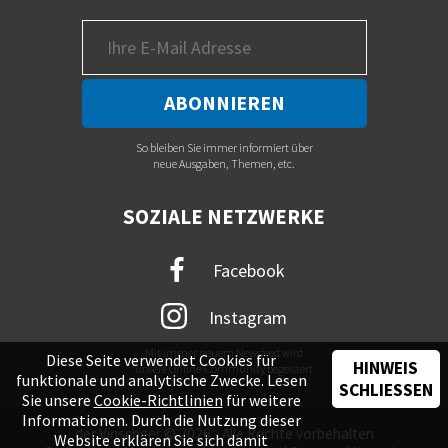
So bleiben Sie immer informiert über
neue Ausgaben, Themen, etc.
SOZIALE NETZWERKE
Facebook
Instagram
Mit immer neuem Newsfeed wird
Diese Seite verwendet Cookies für
HINWEIS
unsere Online-Community begeistert
funktionale und analytische Zwecke. Lesen
SCHLIESSEN
Sie unsere
Cookie-Richtlinien
für weitere
Informationen. Durch die Nutzung dieser
der Vinschger © 2026 - Alle Rechte vorbehalten
Website erklären Sie sich damit