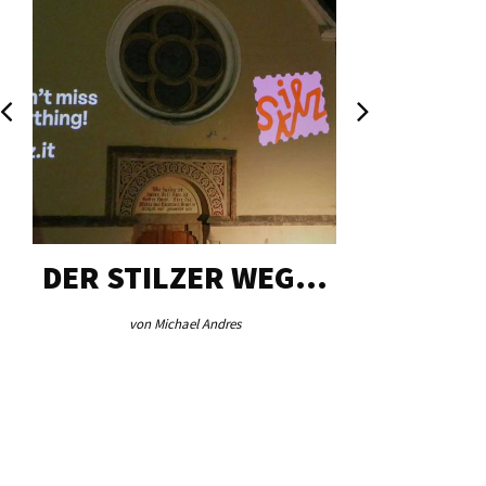
DER STILZER WEG…
AEB VI
von Michael Andres
von Re