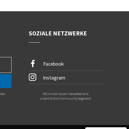
SOZIALE NETZWERKE
Facebook
Instagram
über
Mit immer neuem Newsfeed wird
.
unsere Online-Community begeistert