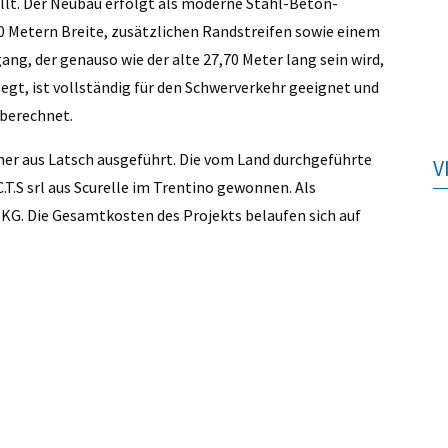
llt. Der Neubau erfolgt als moderne Stahl-Beton-
50 Metern Breite, zusätzlichen Randstreifen sowie einem
ng, der genauso wie der alte 27,70 Meter lang sein wird,
gt, ist vollständig für den Schwerverkehr geeignet und
 berechnet.
er aus Latsch ausgeführt. Die vom Land durchgeführte
V
.T.S srl aus Scurelle im Trentino gewonnen. Als
KG. Die Gesamtkosten des Projekts belaufen sich auf