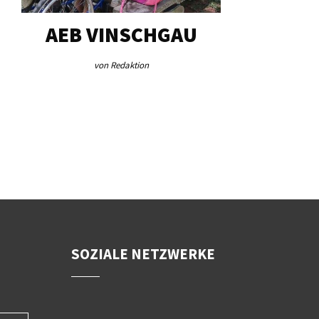
G…
AEB VINSCHGAU
VERFOR
„AUSG
von Redaktion
von Jos
SOZIALE NETZWERKE