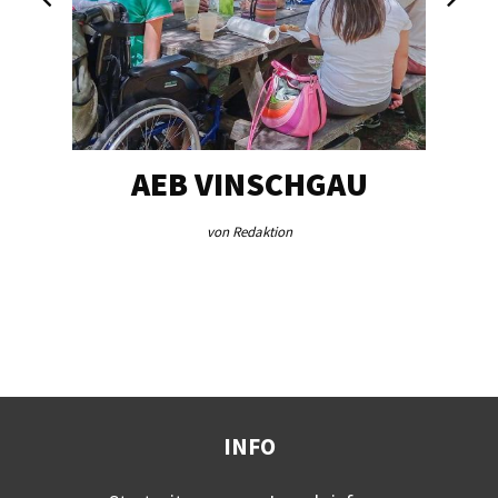
EG…
AEB VINSCHGAU
V
von Redaktion
INFO