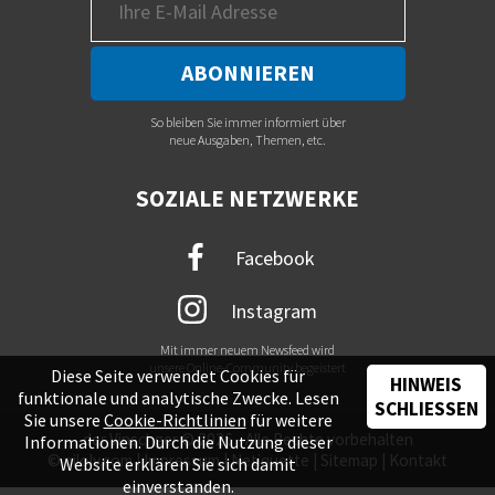
So bleiben Sie immer informiert über
neue Ausgaben, Themen, etc.
SOZIALE NETZWERKE
Facebook
Instagram
Mit immer neuem Newsfeed wird
unsere Online-Community begeistert
Diese Seite verwendet Cookies für
HINWEIS
funktionale und analytische Zwecke. Lesen
SCHLIESSEN
Sie unsere
Cookie-Richtlinien
für weitere
der Vinschger © 2026 - Alle Rechte vorbehalten
Informationen. Durch die Nutzung dieser
©
piloly.com
|
Impressum
|
Netiquette
|
Sitemap
|
Kontakt
Website erklären Sie sich damit
einverstanden.