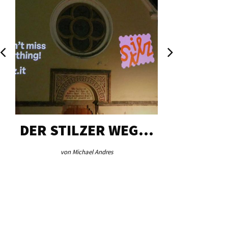
DER STILZER WEG…
AEB VI
von Michael Andres
von Re