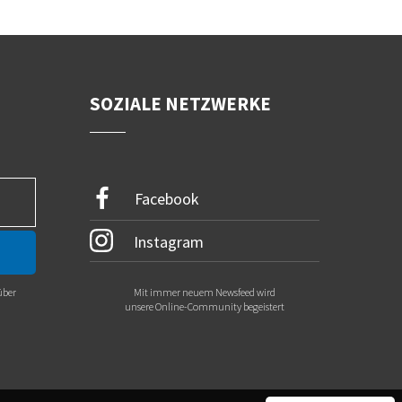
SOZIALE NETZWERKE
Facebook
Instagram
über
Mit immer neuem Newsfeed wird
.
unsere Online-Community begeistert