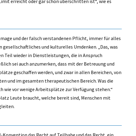
imit erreicht oder gar schon überschritten ist“, wie es
-Image und der falsch verstandenen Pflicht, immer für alles
n gesellschaftliches und kulturelles Umdenken. „Das, was
 Teil wieder in Dienstleistungen, die in Anspruch
ßlich sei auch anzumerken, dass mit der Betreuung und
lätze geschaffen werden, und zwar in allen Bereichen, von
tten und im gesamten therapeutischen Bereich. Was die
nach wie vor wenige Arbeitsplätze zur Verfügung stehen.“
platz Leute braucht, welche bereit sind, Menschen mit
gleiten.
Konvention das Recht auf Teilhabe und das Recht, ein