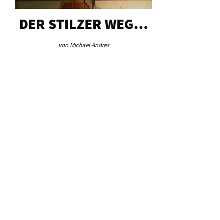
DER STILZER WEG…
AEB VI
von Michael Andres
von Re