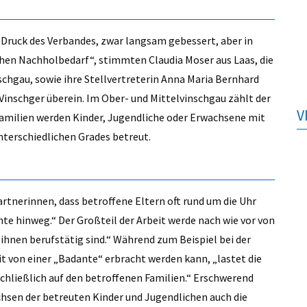
f Druck des Verbandes, zwar langsam gebessert, aber in
en Nachholbedarf“, stimmten Claudia Moser aus Laas, die
chgau, sowie ihre Stellvertreterin Anna Maria Bernhard
Vinschger überein. Im Ober- und Mittelvinschgau zählt der
V
 Familien werden Kinder, Jugendliche oder Erwachsene mit
nterschiedlichen Grades betreut.
rtnerinnen, dass betroffene Eltern oft rund um die Uhr
hnte hinweg.“ Der Großteil der Arbeit werde nach wie vor von
 ihnen berufstätig sind.“ Während zum Beispiel bei der
t von einer „Badante“ erbracht werden kann, „lastet die
hließlich auf den betroffenen Familien.“ Erschwerend
sen der betreuten Kinder und Jugendlichen auch die