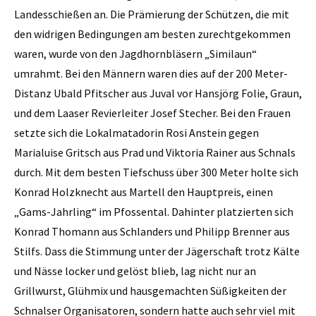
Landesschießen an. Die Prämierung der Schützen, die mit
den widrigen Bedingungen am besten zurechtgekommen
waren, wurde von den Jagdhornbläsern „Similaun“
umrahmt. Bei den Männern waren dies auf der 200 Meter-
Distanz Ubald ­Pfitscher aus Juval vor Hansjörg Folie, Graun,
und dem Laaser Revierleiter Josef Stecher. Bei den Frauen
setzte sich die Lokalmatadorin Rosi Anstein gegen
Marialuise Gritsch aus Prad und Viktoria Rainer aus Schnals
durch. Mit dem besten Tiefschuss über 300 Meter holte sich
Konrad Holzknecht aus Martell den Hauptpreis, einen
„Gams-Jahrling“ im Pfossental. Dahinter platzierten sich
Konrad Thomann aus Schlanders und Philipp Brenner aus
Stilfs. Dass die Stimmung unter der Jägerschaft trotz Kälte
und Nässe locker und gelöst blieb, lag nicht nur an
Grillwurst, Glühmix und hausgemachten Süßigkeiten der
Schnalser Organisatoren, sondern hatte auch sehr viel mit