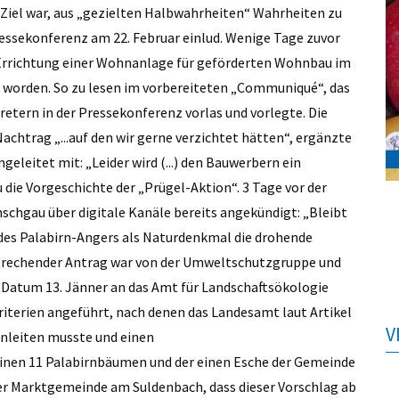
Ziel war, aus „gezielten Halbwahrheiten“ Wahrheiten zu
essekonferenz am 22. Februar einlud. Wenige Tage zuvor
 Errichtung einer Wohnanlage für geförderten Wohnbau im
worden. So zu lesen im vorbereiteten „Communiqué“, das
etern in der Pressekonferenz vorlas und vorlegte. Die
chtrag „...auf den wir gerne verzichtet hätten“, ergänzte
eleitet mit: „Leider wird (...) den Bauwerbern ein
 die Vorgeschichte der „Prügel-Aktion“. 3 Tage vor der
chgau über digitale Kanäle bereits angekündigt: „Bleibt
 des Palabirn-Angers als Naturdenkmal die drohende
sprechender Antrag war von der Umweltschutzgruppe und
Datum 13. Jänner an das Amt für Landschaftsökologie
riterien angeführt, nach denen das Landesamt laut Artikel
V
inleiten musste und einen
inen 11 Palabirnbäumen und der einen Esche der Gemeinde
der Marktgemeinde am Suldenbach, dass dieser Vorschlag ab