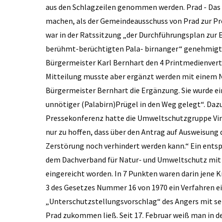
aus den Schlagzeilen genommen werden. Prad - Das 
machen, als der Gemeindeausschuss von Prad zur Pr
war in der Ratssitzung „der Durchführungsplan zur
berühmt-berüchtigten Pala- birnanger“ genehmigt 
Bürgermeister Karl Bernhart den 4 Printmedienvertr
Mitteilung musste aber ergänzt werden mit einem Na
Bürgermeister Bernhart die Ergänzung. Sie wurde eing
unnötiger (Palabirn)Prügel in den Weg gelegt“. Dazu
Pressekonferenz hatte die Umweltschutzgruppe Vins
nur zu hoffen, dass über den Antrag auf Ausweisung
Zerstörung noch verhindert werden kann.“ Ein ent
dem Dachverband für Natur- und Umweltschutz mit 
eingereicht worden. In 7 Punkten waren darin jene K
3 des Gesetzes Nummer 16 von 1970 ein Verfahren e
„Unterschutzstellungsvorschlag“ des Angers mit se
Prad zukommen ließ. Seit 17. Februar weiß man in 