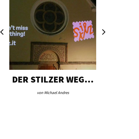
DER STILZER WEG…
AEB VI
von Michael Andres
von Re