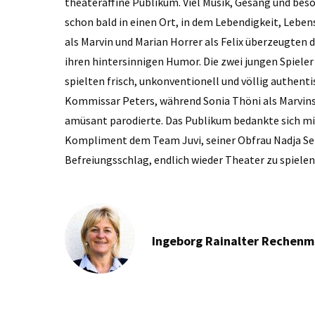
theateraffine Publikum. Viel Musik, Gesang und bes
schon bald in einen Ort, in dem Lebendigkeit, Lebe
als Marvin und Marian Horrer als Felix überzeugten
ihren hintersinnigen Humor. Die zwei jungen Spieler
spielten frisch, unkonventionell und völlig authenti
Kommissar Peters, während Sonia Thöni als Marvin
amüsant parodierte. Das Publikum bedankte sich mi
Kompliment dem Team Juvi, seiner Obfrau Nadja Sen
Befreiungsschlag, endlich wieder Theater zu spielen
Ingeborg Rainalter Rechen