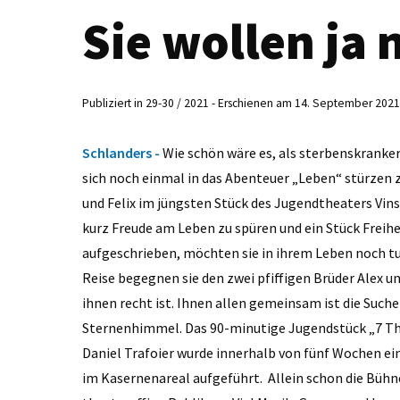
Sie wollen ja 
Publiziert in 29-30 / 2021 - Erschienen am 14. September 2021
Schlanders -
Wie schön wäre es, als sterbenskrank
sich noch einmal in das Abenteuer „Leben“ stürzen
und Felix im jüngsten Stück des Jugendtheaters Vin
kurz Freude am Leben zu spüren und ein Stück Freihei
aufgeschrieben, möchten sie in ihrem Leben noch tu
Reise begegnen sie den zwei pfiffigen Brüder Alex u
ihnen recht ist. Ihnen allen gemeinsam ist die Such
Sternenhimmel. Das 90-minutige Jugendstück „7 Thi
Daniel Trafoier wurde innerhalb von fünf Wochen e
im Kasernenareal aufgeführt. Allein schon die Bühne