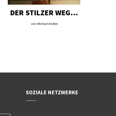
DER STILZER WEG…
AEB VI
von Michael Andres
von Re
SOZIALE NETZWERKE