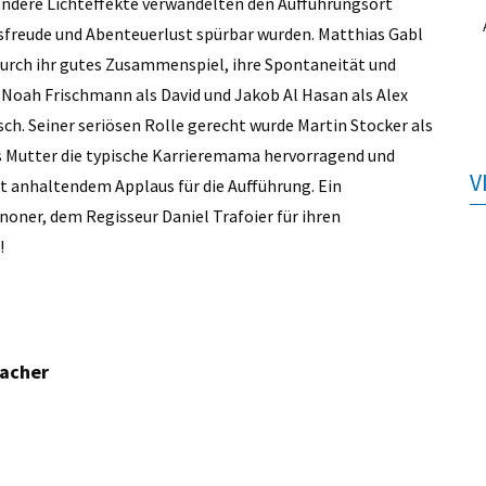
ondere Lichteffekte verwandelten den Aufführungsort
nsfreude und Abenteuerlust spürbar wurden. Matthias Gabl
 durch ihr gutes Zusammenspiel, ihre Spontaneität und
 Noah Frischmann als David und Jakob Al Hasan als Alex
sch. Seiner seriösen Rolle gerecht wurde Martin Stocker als
s Mutter die typische Karrieremama hervorragend und
V
t anhaltendem Applaus für die Aufführung. Ein
oner, dem Regisseur Daniel Trafoier für ihren
!
macher