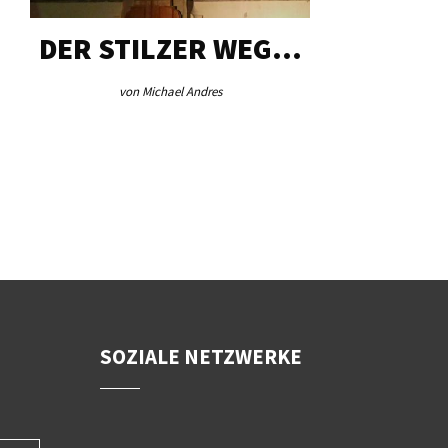
DER STILZER WEG…
AEB VI
von Michael Andres
von Re
SOZIALE NETZWERKE