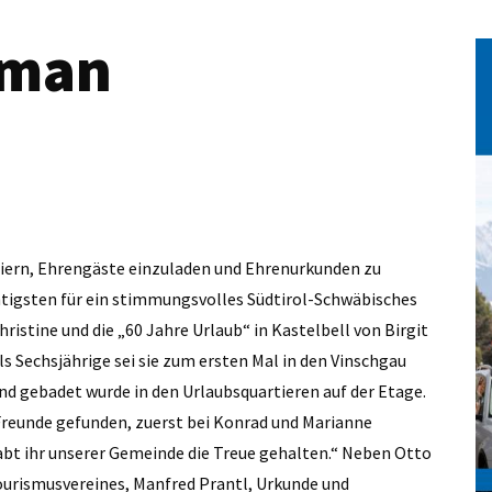
 man
feiern, Ehrengäste einzuladen und Ehrenurkunden zu
chtigsten für ein stimmungsvolles Südtirol-Schwäbisches
istine und die „60 Jahre Urlaub“ in Kastelbell von Birgit
s Sechsjährige sei sie zum ersten Mal in den Vinschgau
d gebadet wurde in den Urlaubsquartieren auf der Etage.
Freunde gefunden, zuerst bei Konrad und Marianne
habt ihr unserer Gemeinde die Treue gehalten.“ Neben Otto
Tourismusvereines, Manfred Prantl, Urkunde und